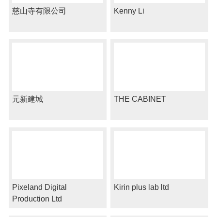
慈山寺有限公司
Kenny Li
元新建城
THE CABINET
Pixeland Digital
Kirin plus lab ltd
Production Ltd