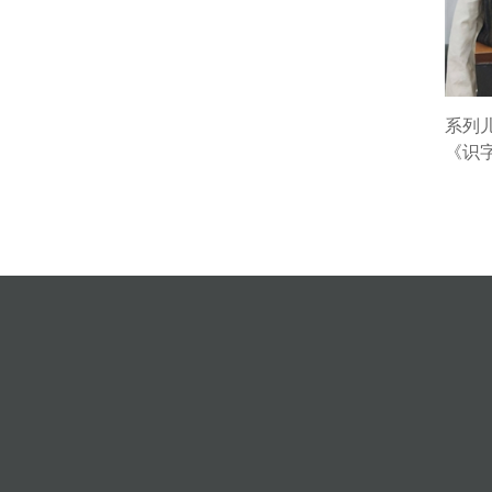
系列
《识