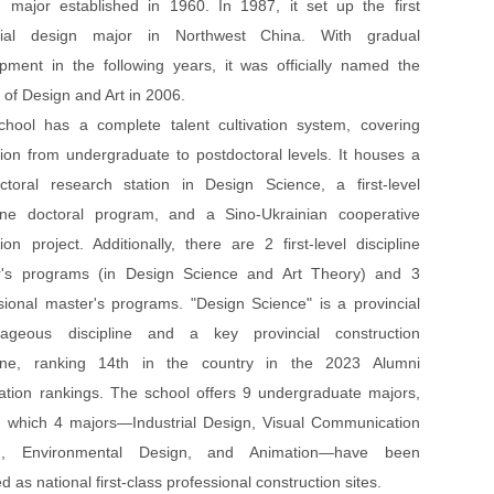
 major established in 1960. In 1987, it set up the first
trial design major in Northwest China. With gradual
pment in the following years, it was officially named the
 of Design and Art in 2006.
hool has a complete talent cultivation system, covering
ion from undergraduate to postdoctoral levels. It houses a
ctoral research station in Design Science, a first-level
line doctoral program, and a Sino-Ukrainian cooperative
ion project. Additionally, there are 2 first-level discipline
r's programs (in Design Science and Art Theory) and 3
sional master's programs. "Design Science" is a provincial
tageous discipline and a key provincial construction
pline, ranking 14th in the country in the 2023 Alumni
ation rankings. The school offers 9 undergraduate majors,
which 4 majors—Industrial Design, Visual Communication
n, Environmental Design, and Animation—have been
d as national first-class professional construction sites.