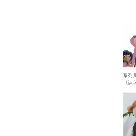
系列
《识