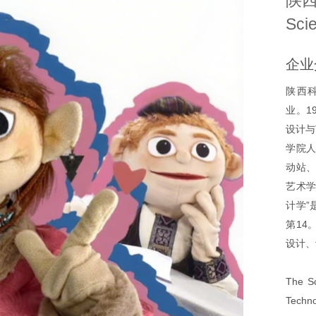
陕西科
Sci
企业
陕西科
业。1
设计与
学院人
动站、
艺术学
计学”
第14
设计、
The Sc
Techno