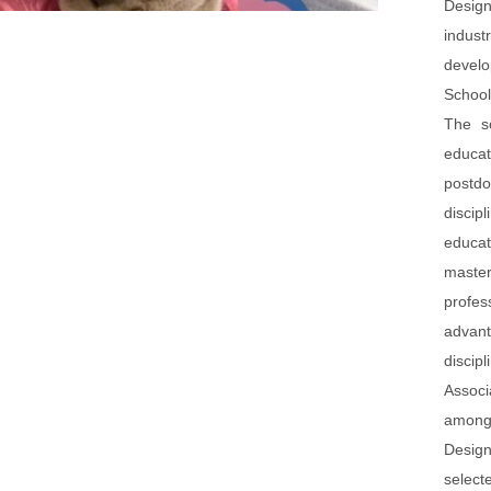
Design
indus
develo
School
The sc
educat
postdo
discip
educat
maste
profes
advan
disci
Associ
among 
Desig
selecte