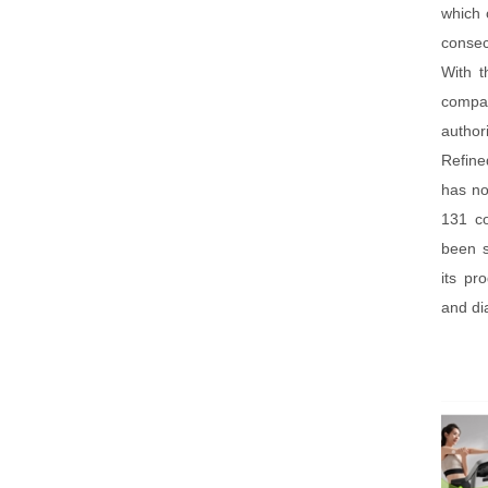
which 
consec
With t
compa
author
Refine
has no
131 co
been s
its pr
and di