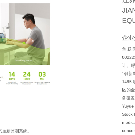
江
JIA
EQU
企业
鱼跃医
002
计、呼
“创新
149
区的全
务覆盖
Yuyue 
Stock 
medic
concen
态血糖监测系统。