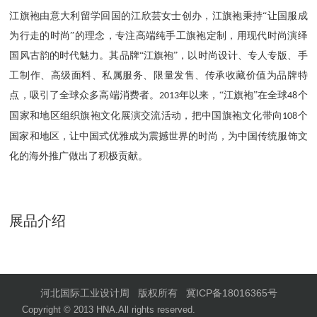
江旗袍由意大利留学回国的江欣芸女士创办，江旗袍秉持“让国服成
为行走的时尚”的理念，专注高端纯手工旗袍定制，用现代时尚演绎
国风古韵的时代魅力。其品牌“江旗袍”，以时尚设计、专人专版、手
工制作、高级面料、私属服务、限量发售、传承收藏价值为品牌特
点，吸引了全球众多高端消费者。
年以来，“江旗袍”在全球
个
2013
48
国家和地区组织旗袍文化展演交流活动，把中国旗袍文化带向
个
108
国家和地区，让中国式优雅成为震撼世界的时尚，为中国传统服饰文
化的海外推广做出了积极贡献。
展品介绍
河北国际工业设计周 版权所有
冀ICP备18016365号
Copyright © 2013 HNA.All rights reserved.