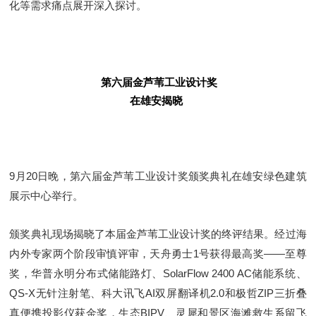
化等需求痛点展开深入探讨。
第六届金芦苇工业设计奖
在雄安揭晓
9月20日晚，第六届金芦苇工业设计奖颁奖典礼在雄安绿色建筑
展示中心举行。
颁奖典礼现场揭晓了本届金芦苇工业设计奖的终评结果。经过海
内外专家两个阶段审慎评审，天舟勇士1号获得最高奖——至尊
奖，华普永明分布式储能路灯、SolarFlow 2400 AC储能系统、
QS-X无针注射笔、科大讯飞AI双屏翻译机2.0和极哲ZIP三折叠
真便携投影仪获金奖，生态BIPV、灵犀和景区海滩救生系留飞